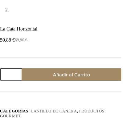
La Cata Horizontal
50,88
€
69,90
€
El
El
precio
precio
original
actual
era:
es:
69,90 €.
50,88 €.
La
Añadir al Carrito
Cata
Horizontal
cantidad
CATEGORÍAS:
CASTILLO DE CANENA
,
PRODUCTOS
GOURMET